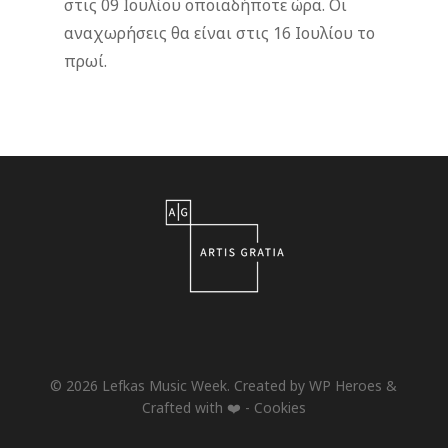
στις 09 Ιουλίου οποιαδήποτε ώρα. Οι
αναχωρήσεις θα είναι στις 16 Ιουλίου το
πρωί.
© 2026 Lefkas Music Week. Created by
WP Heroes
&
Crafted with ❤️ -
Cookies