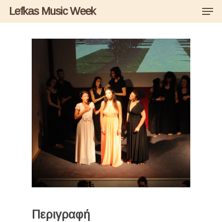
Men
Skip
Lefkas Music Week
to
main
content
Περιγραφή