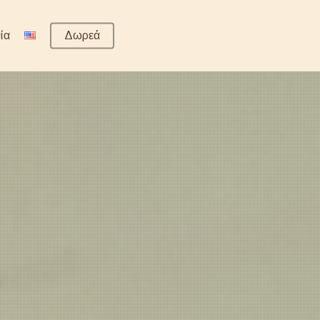
ία
Δωρεά