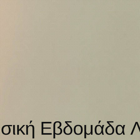
20η Μουσικ