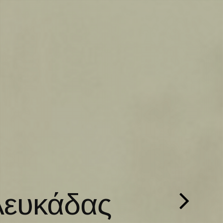
ή Εβδομάδα Λευκ