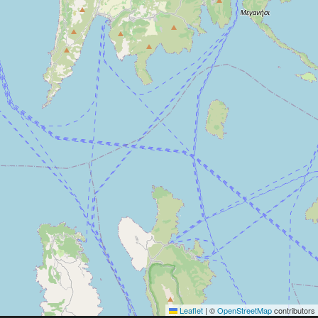
Leaflet
|
©
OpenStreetMap
contributors